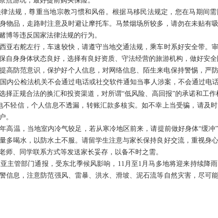
景点游玩，最好提前购买保险。
法律法规，尊重当地宗教习惯和风俗。根据马移民法规定，您在马期间需
身物品，走路时注意及时避让摩托车。马禁烟场所较多，请勿在未贴有
赌博等违反国家法律法规的行为。
西亚右舵左行，车速较快，请遵守当地交通法规，乘车时系好安全带。
保自身身体状态良好，选择有良好资质、守法经营的旅游机构，做好安全
提高防范意识，保护好个人信息，对网络信息、陌生来电保持警惕，严防“
国内公检法机关不会通过电话或社交软件通知当事人涉案，不会通过电话
选择正规合法的换汇和投资渠道，对所谓“低风险、高回报”的承诺和工作
电不轻信，个人信息不透漏，转账汇款多核实。如不幸上当受骗，请及
户。
年高温，当地室内冷气较足，若从寒冷地区前来，请提前做好身体“缓冲
量多喝水，以防水土不服。请留学生注意与家长保持良好交流，重视身
老师、同学联系方式等发送家长妥存，以备不时之需。
亚主管部门通报，受东北季候风影响，11月至1月马多地将迎来持续降
警信息，注意防范强风、雷暴、洪水、滑坡、泥石流等自然灾害，尽可