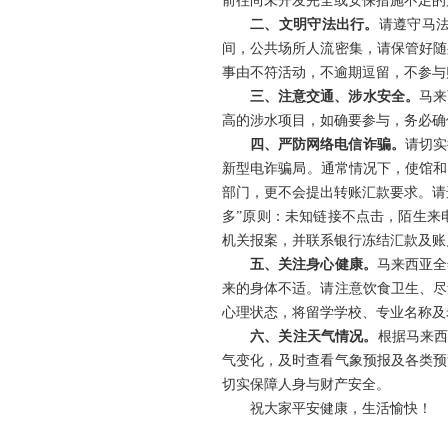
前往尚未开发完全或安保措施不足的
二、文明守法出行。
请遵守马
间，公共场所人流密集，请保管好随
事由不符活动，不逾期逗留，不参与
三、注意交通、涉水安全。
马来
高的涉水项目，如确要参与，务必确
四、严防网络电信诈骗。
请切实
新型电诈骗局。
通常情况下，使馆和
部门，更不会提出转账汇款要求。请
多”原则：未知链接不点击，陌生来
机关报案，并联系银行冻结汇款及账
五、关注身心健康。
马来西亚全
来的身体不适。请注意饮食卫生、尽
心理状态，将留学学校、专业名称及
六、关注天气情况。
根据马来西
气变化，及时查看气象预报及各类预
切实保障人身与财产安全。
祝大家平安健康，生活愉快！