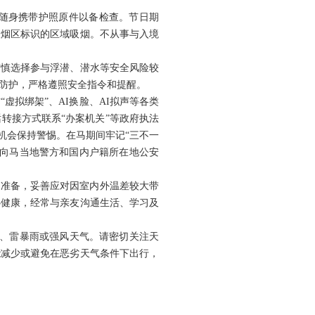
随身携带护照原件以备检查。节日期
吸烟区标识的区域吸烟。不从事与入境
审慎选择参与浮潜、潜水等安全风险较
防护，严格遵照安全指令和提醒。
虚拟绑架”、AI换脸、AI拟声等各类
转接方式联系“办案机关”等政府执法
机会保持警惕。在马期间牢记“三不一
时向马当地警方和国内户籍所在地公安
”准备，妥善应对因室内外温差较大带
心健康，经常与亲友沟通生活、学习及
雨、雷暴雨或强风天气。请密切关注天
能减少或避免在恶劣天气条件下出行，