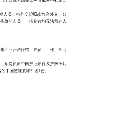
到马来西亚中国签证申请服务中心递交
周岁人员；持外交护照或符合外交、公
过指纹的人员；十指指纹均无法留存人
马来西亚合法停留、居留、工作、学习
证，须提供原中国护照原件及护照照片
得的中国签证复印件各1份。