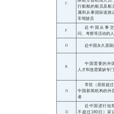
际航空器机组人员
C
行船舶的船员及船
属和从事国际道路
车驾驶员
赴中国从事
F
问、考察等活动的
赴中国永久居留
D
中国需要的外
R
人才和急需紧缺专
常驻（居留超过
中国新闻机构的外
J1
者
赴中国进行短
不超过
180
日）采
J2