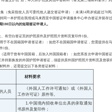
“待递交护照”后，本人持护照及其他申签材料（请见第二项材料要求）
采集（免采指纹人员可委托他人递交签证申请）：未满14周岁或超过70
持同一本护照在我馆或马来西亚中国签证申请服务中心申办签证并留存
停留期180日以内的短期签证申请人。
上、有空白签证页的护照原件及护照照片资料页复印件1份。
用于不在国籍国申请签证者）：如您不在国籍国申请签证，您需提供在
件1份。
（适用于曾有中国国籍，后加入外国国籍者）：如您系首次申请中国签
证并持新换发的外国护照申请签证，须提供原外国护照照片资料页及曾获
材料外，还需提交以下各类签证材料：
材料要求
《外国人工作许可通知》或《外国人
的人员
工作许可证》原件等。
1.中国境内招收单位出具的录取通知
书原件及复印件；