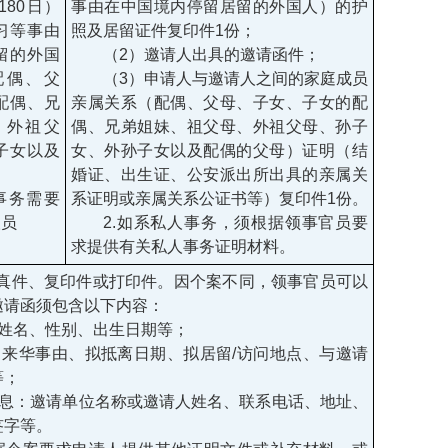
180日）
事由在中国境内停留居留的外国人）的护
习等事由
照及居留证件复印件1份；
留的外国
（2）邀请人出具的邀请函件；
配偶、父
（3）申请人与邀请人之间的家庭成员
配偶、兄
亲属关系（配偶、父母、子女、子女的配
、外祖父
偶、兄弟姐妹、祖父母、外祖父母、孙子
子女以及
女、外孙子女以及配偶的父母）证明（结
婚证、出生证、公安派出所出具的亲属关
事务需要
系证明或亲属关系公证书等）复印件1份。
人员
2.如系私人事务，须根据领事官员要
求提供有关私人事务证明材料。
传真件、复印件或打印件。因个案不同，领事官员可以
邀请函须包含以下内容：
：姓名、性别、出生日期等；
：来华事由、拟抵离日期、拟居留/访问地点、与邀请
等；
信息：邀请单位名称或邀请人姓名、联系电话、地址、
签字等。