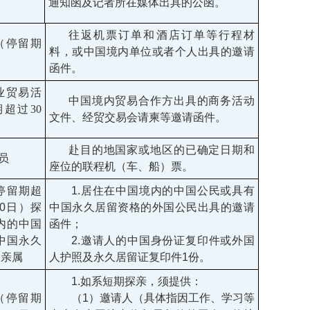
通知函及记者所在媒体出具的公函。
往返机票订单和酒店订单等行程材
（停留期
料，或中国境内单位或者个人出具的邀请
函件。
业贸易活
中国境内贸易合作方出具的商务活动
期超过
30
文件、经贸交易会请柬等邀请函件。
赴目的地国家或地区的已确定日期和
员
座位的联程机（车、船）票。
停留期超
1.居住在中国境内的中国公民或具有
80日）探
中国永久居留资格的外国公民出具的邀请
内的中国
函件；
中国永久
2.邀请人的中国身份证复印件或外国
的亲属
人护照及永久居留证复印件1份。
1.如系短期探亲，须提供：
（停留期
（1）邀请人（具体指因工作、学习等