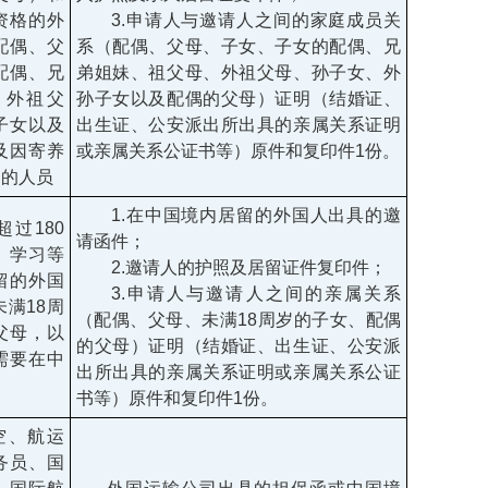
资格的外
3.申请人与邀请人之间的家庭成员关
配偶、父
系（配偶、父母、子女、子女的配偶、兄
配偶、兄
弟姐妹、祖父母、外祖父母、孙子女、外
、外祖父
孙子女以及配偶的父母）证明（结婚证、
子女以及
出生证、公安派出所出具的亲属关系证明
及因寄养
或亲属关系公证书等）原件和复印件1份。
留的人员
1.在中国境内居留的外国人出具的邀
过180
请函件；
、学习等
2.邀请人的护照及居留证件复印件；
留的外国
3.申请人与邀请人之间的亲属关系
满18周
（配偶、父母、未满18周岁的子女、配偶
父母，以
的父母）证明（结婚证、出生证、公安派
需要在中
出所出具的亲属关系证明或亲属关系公证
书等）原件和复印件1份。
空、航运
务员、国