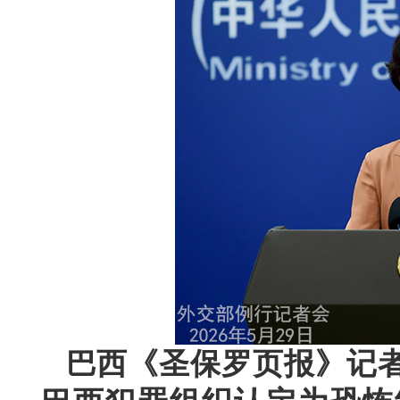
巴西《圣保罗页报》记