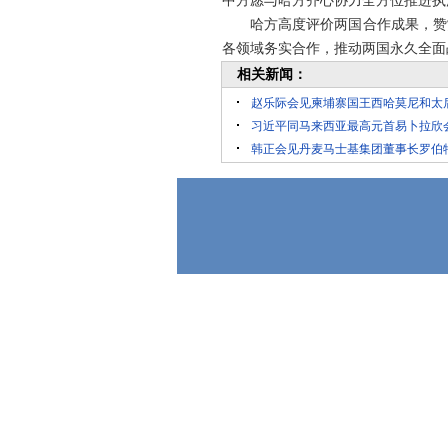
中方愿与哈方齐心协力全方位推进执
哈方高度评价两国合作成果，赞
各领域务实合作，推动两国永久全面
相关新闻：
赵乐际会见柬埔寨国王西哈莫尼和太
习近平同马来西亚最高元首易卜拉欣
韩正会见丹麦马士基集团董事长罗伯特