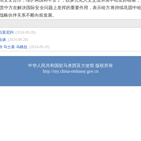
法安全合作，维护两国和平安宁，以多元化人文交流夯实中哈友好根基，
赏中方在解决国际安全问题上发挥的重要作用，表示哈方将持续巩固中
战略伙伴关系不断向前发展。
后莫尼列
(2024-09-20)
会谈
(2024-09-20)
·马士基·乌格拉
(2024-09-20)
中华人民共和国驻马来西亚大使馆 版权所有
http://my.china-embassy.gov.cn