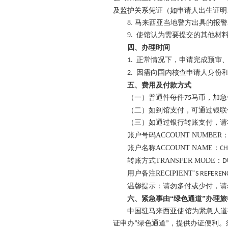
及监护关系凭证（如申请人出生证明
8.
马来西亚当地警方出具的报警
9
使馆认为需要提交的其他材
.
四、办理时间
正常情况下，申请完成预审
1.
因需向国内核查申请人身份
2.
五、费用及付款方式
（一）普通件每件
马币，加急
75
（二）如到馆支付，可通过银联
（三）如通过银行转账支付，请
账户号码
ACCOUNT NUMBER
账户名称
ACCOUNT NAME
：
CH
转账方式
TRANSFER MODE
：
D
用户备注
RECIPIENT
’
S REFEREN
温馨提示：请勿多付或少付，请
六、紧急事由
“
绿色通道
”
办理旅
中国驻马来西亚使馆为紧急人道
证申办
绿色通道
，提供办证便利。
“
”