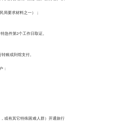
民局要求材料之一）；
，特急件第
个工作日取证。
2
行转账或到馆支付
。
户：
体，或有其它特殊困难人群）开通旅行