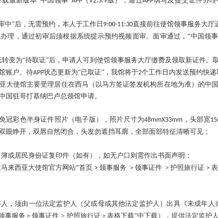
下载最新版本
“中国领事”
（
版），通过
填写及提交证件办理
APP
V2.3.9
APP
审中”后，无需预约，本人于工作日
直接前往使馆领事服务大厅
9:00-11:30
线办理
，通过初审后须根据系统提示预约视频面审。面审通过，
“中国领事
态转变为“待取证”后，申请人可到使馆领事服务大厅
缴费及领取
新证件。
馆账户。待
状态更新为“已取证”，我馆将于
个工作日内发送预约快递
APP
2
亚大使馆
主要
受理居住在西马（以马方签证签发机构所在地为准）的中
或中国驻哥打基纳巴卢总领馆申请。
免冠彩色半身证件照片（电子版），照片尺寸为
，头部宽
48mmX33mm
1
双眼睁开，双唇自然闭合，头发勿遮挡耳廓，全部面部特征清晰可见；
；
口簿或居民身份证复印件（如有），如无户口则需作出书面声明；
驻马来西亚大使馆官方网站
首页
领事
服务
领事
证件
护照旅行证
表
“
>
>
>
>
年人，须由一位法定监护人（父或母或其他法定监护人）出具《未成年人
领事
服
务
领事证件 >
护照旅行证
表格下载
”
中下载），提供法定监护
>
>