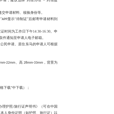
申请，建议
选择
“到馆办理”
“
到馆提
--
递交申请材料、核验身份等。
”
显示“待制证”后邮寄申请材料到
APP
取证时间为工作日下午
14:30-16:30
。申
取件通知至申请人电子邮箱。
国公民申请。居住东马的申请人
可
根据
、高
，背景为
5mm-22mm
28mm-33mm
格下载
中下载）；
”
办理护照
旅行证声明书》（可在中国
/
人本人身份证明（如护照、旅行证）以