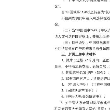
（一）申请人到手机应用商店
交”。
当
“中国领事”
状态转变为“
复
APP
不便到馆的的申请人可选择在
馆。
（二）当
“中国领事”
订单状
APP
请人亦可选择邮寄取证，费用汇至使
（
三
）特别说明：中国驻马来西
不同情况分别向中国驻古晋总领馆
三、所需上传申请材料
照片：近期（
个月内）正面
1.
6
白色，不得着浅色衣服，表情自然，
2
护照
资料页复印件（如有）
.
3
如有国内有户口，请提供户
.
4
《申请人声明》（可在中国
.
5.《国籍状况声明书》；
6.《护照遗失/失效陈述书》；
7
如申请人系未满
周岁未成
.
16
驻马来西亚大使馆官方网站
“
首页
>