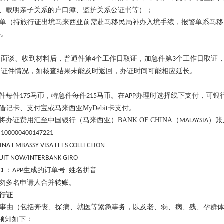
、载明亲子关系的户口簿、监护关系公证书等）；
单（持旅行证出境马来西亚前需赴马移民局补办入境手续，报警单系马移
料。
、面谈、收到材料后，普通件第
个工作日取证，加急件第
个工作日取证
4
3
和证件情况，如核查结果未能及时返回，办证时间可能相应延长。
件每件
马币，特急件每件
马币。在
办理时选择线下支付
，可银
175
215
APP
借记卡、支付宝或马来西亚
MyDebit
卡支付。
将办证费用汇至中国银行（马来西亚）
BANK OF CHINA
（
）账
MALAYSIA
：
100000400147221
INA EMBASSY VISA FEES COLLECTION
UIT NOW/INTERBANK GIRO
：
生成的订单号
姓名拼音
CE
APP
+
勿多名申请人合并转账。
行证
事由（包括奔丧、探病、就医等紧急事务，以及老、弱、病、残、孕群
须知如下：