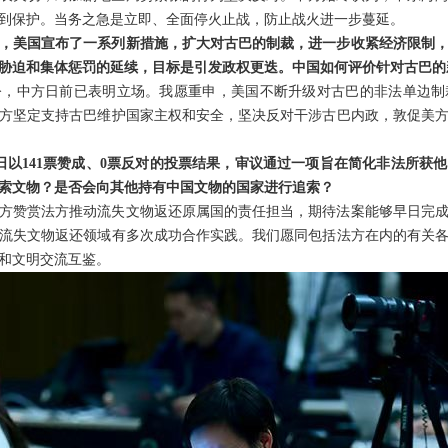
到保护。当务之急是立即、全面停火止战，防止战火进一步蔓延。
，美国宣布了一系列新措施，扩大对古巴的制裁，进一步收紧经济限制
胁迫和集体惩罚的延续，目标是引发政权更迭。中国如何评价针对古巴的
令，中方日前已表明立场。我愿重申，美国不断升级对古巴的非法单边制
方坚定支持古巴维护国家主权和安全，坚决反对干涉古巴内政，敦促美
日以141票赞成、0票反对的投票结果，审议通过一项旨在简化非法所获
索文物？是否会向其他持有中国文物的国家进行追索？
方赞赏法方推动流失文物返还原属国的责任担当，期待法案能够早日完
流失文物返还领域有多次成功合作实践。我们愿同包括法方在内的有关
和文明交流互鉴。