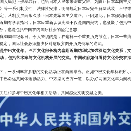
国人民犯下残暴罪行，也给日本人民带来深重灾难。为防止日本军国主
》等一系列制度性、法律性安排，明确规定日本应完全解除武装，不得
定，从制度层面永久禁止日本走军国主义道路。正因如此，日本修宪问
近期有学者指出，日本应重新认识宪法不仅是国内契约，也凝聚了包括
务，也是包括中国在内国际社会的坚定意志。
开庭80周年纪念日。令人警惕的是，在这样一个重要历史节点，日本一些
稳定，国际社会必须坚决反对这股妄图开历史倒车的逆流。
是中巴文化年。巴西文化部长梅内塞斯近期访华以加强双边文化关系，
动，包括艺术家与文化机构开展的交流。中国政府如何看待文化外交在
”框架下，一系列丰富多彩的文化活动正在两国举办。正如中巴文化年标识所
中巴命运共同体蓬勃活力。中方愿同巴方一道，以办好两国文化年为契
关注和参与中巴文化年相关活动，共同感受文明交融之美。