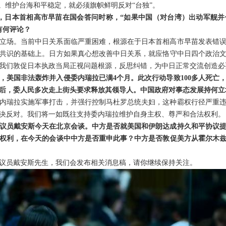
。维护台海和平稳定，就必须旗帜鲜明反对“台独”。
日，日本首相高市早苗在国会答问时称，“如果中国（对台湾）出动军舰
有何评论？
立场。当前中日关系面临严重困难，根源在于日本首相高市早苗发表错
共识的基础上。日方如果真心想改善中日关系，就应恪守中日四个政治
我们敦促日本执政当局正视问题根源，反思纠错，为中日正常交流创造必
，美国非法轰炸并入侵委内瑞拉已满4个月。此次行动导致100多人死亡
后，委人民多次走上街头要求释放其领导人。中国政府对事态发展持何立
内瑞拉实施军事打击，并强行控制马杜罗总统夫妇，这种霸权行径严重
决反对。我们将一如既往支持委内瑞拉维护自身主权、尊严和合法权利。
议员戴安斯今天在北京会谈。中方是否就美国和伊朗达成持久和平协议
权利，在今天的会谈中中方是否重申此事？中方是否敦促美方从霍尔木
议员戴安斯先生，我们会发布相关消息稿，请你继续保持关注。