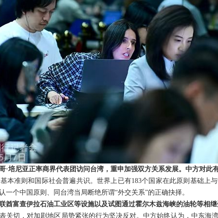
哥·培尼亚正率商界代表团访问台湾，重申加强双方关系发展。中方对此
基本准则和国际社会普遍共识。世界上已有183个国家在此原则基础上
认一个中国原则、同台湾当局断绝所谓“外交关系”的正确抉择。
联酋富查伊拉石油工业区等设施以及试图通过霍尔木兹海峡的油轮等相继
表关切，对加剧地区局势紧张的行为坚决反对。中方始终认为，中东海