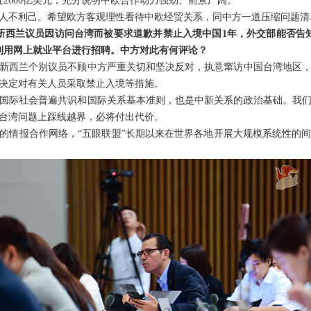
近2600亿美元，充分说明中欧合作动力强劲、前景广阔。
人不利己。希望欧方客观理性看待中欧经贸关系，同中方一道压缩问题清
新西兰议员因访问台湾而被要求道歉并禁止入境中国1年，外交部能否告
利用网上就业平台进行招聘。中方对此有何评论？
新西兰个别议员不顾中方严重关切和坚决反对，执意窜访中国台湾地区
决定对有关人员采取禁止入境等措施。
国际社会普遍共识和国际关系基本准则，也是中新关系的政治基础。我
台湾问题上踩线越界，必将付出代价。
的情报合作网络，“五眼联盟”长期以来在世界各地开展大规模系统性的