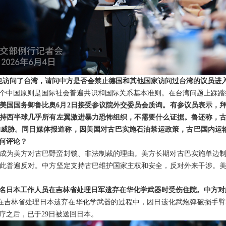
也访问了台湾，请问中方是否会禁止德国和其他国家访问过台湾的议员进
个中国原则是国际社会普遍共识和国际关系基本准则。在台湾问题上踩踏
美国国务卿鲁比奥6月2日接受参议院外交委员会质询。有参议员表示，
持西半球几乎所有左翼激进暴力恐怖组织，不需要什么证据。鲁还称，
威胁。同日媒体报道称，因美国对古巴实施石油禁运政策，古巴国内运
何评论？
成为美方对古巴野蛮封锁、非法制裁的理由。美方长期对古巴实施单边
此普遍反对。中方坚定支持古巴维护国家主权和安全，反对外来干涉。
名日本工作人员在吉林省处理日军遗弃在华化学武器时受伤住院。中方对
员在吉林省处理日本遗弃在华化学武器的过程中，因日遗化武炮弹破损手
疗之后，已于29日被送回日本。