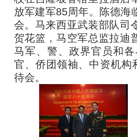
放军建军85周年。陈德海
会。马来西亚武装部队司
贺花篮，马空军总监拉迪
马军、警、政界官员和各
官、侨团领袖、中资机构和
待会。