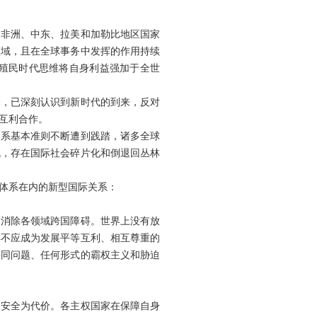
、非洲、中东、拉美和加勒比地区国家
领域，且在全球事务中发挥的作用持续
殖民时代思维将自身利益强加于全世
验，已深刻认识到新时代的到来，反对
互利合作。
关系基本准则不断遭到践踏，诸多全球
战，存在国际社会碎片化和倒退回丛林
体系在内的新型国际关系：
和消除各领域跨国障碍。世界上没有放
异不应成为发展平等互利、相互尊重的
共同问题、任何形式的霸权主义和胁迫
国安全为代价。各主权国家在保障自身