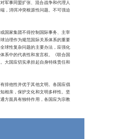
反对军事同盟扩张、混合战争和代理人
争端，消弭冲突根源性问题。不可强迫
家或国家集团不得控制国际事务、主宰
全球治理作为规范国际关系体系的重要
决全球性复杂问题的主要办法，应强化
际体系中的代表性和发言权。《联合国
则。大国应切实承担起自身特殊责任和
具有排他性并优于其他文明。各国应倡
相知相亲，保护文化和文明多样性。坚
相通方面具有独特作用，各国应为宗教