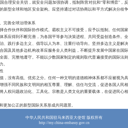
国合理安全关切，就安全问题加强协调，抵制阵营对抗和“零和博弈”，
的新型全球和地区安全架构。应坚持通过对话协商以和平方式解决分歧
、完善全球治理体系
择合作伙伴和国际协作模式。霸权主义不可接受，应予以抵制。任何国
体系应得到不断完善，为各国平等参与决策进程、共同受益创造条件。
治、践行多边主义、倡导以人为本、注重行动导向。坚持多边主义是解
合国及其他多边机构改革应服务全人类利益，不断提升发展中国家在国
全面、完整地遵守。不能以少数国家制定的规则取代普遍接受的国际法
力。
性
值，没有高低、优劣之分。任何一种文明的道德精神体系都不应被视为
增强不同民族和文明间的相互尊重、理解、信任与交流，促进各国人民
将人权问题政治化、工具化。宗教是人类文化的重要载体，在促进民心
和更加公正的新型国际关系形成共同愿景。
中华人民共和国驻马来西亚大使馆 版权所有
http://my.china-embassy.gov.cn