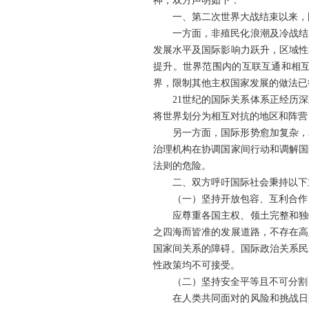
神，双方声明如下：
一、第二次世界大战结束以来，
一方面，非殖民化浪潮及冷战结
发展水平及国际影响力跃升，区域性
提升。世界范围内的互联互通和相
界，限制其他主权国家发展的做法已
21世纪的国际关系体系正经历
将世界划分为相互对抗的地区和阵营
另一方面，国际形势愈加复杂，
治理机构在协调国家间行动和调解国
法则的危险。
二、双方呼吁国际社会秉持以下
（一）坚持开放包容、互利合作
应尊重各国主权、领土完整和独
之四海而皆准的发展道路，不存在高
国家间关系的障碍。国际政治关系民
性政策均不可接受。
（二）坚持安全平等且不可分割
在人类共同面对的风险和挑战日