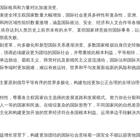
国际格局和力量对比加速演变。
束使全球主权国家数量大幅增加，国际社会更具多样性和复杂性，亚洲
和跨区域性组织数量激增，涵盖国际政治、安全、经济和人文合作等各
互依存达到人类历史上前所未有的水平。某些国家肆意操控国际事务，以
彻底失败。
深刻变革，向多极化和新型国际关系逐渐演变。多数国家根据自身历史经
，强调必须建设更为团结的国际社会，并尊重彼此根本利益，平等相待，
单边胁迫、霸权主义、阵营对抗及新殖民主义逆流涌动，国际法和国际
际争端时更加困难，难以有效运转。世界和平与发展面临新的风险和挑
主要原则倡导平等有序的世界多极化，构建包括更加公正合理的全球治理
特性，尊重各主权国家自主选择的发展道路和发展模式。努力弥合分裂
人一等的国家和民族。在错综复杂的国际形势下，不同国家间的自然差
主化和构建更加开放的世界经济符合各国根本利益。运用单边手段解决
益增长背景下，构建更加团结的国际社会意味着一国安全不能以损害他