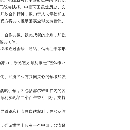
关系、构建新时代中塞命运共同体的联
同战略抉择。中塞两国虽然历史、文
持开放合作精神，致力于人民幸福和国
。双方将共同推动落实全球发展倡议、
信、合作共赢、彼此成就的原则，加强
运共同体。
定继续通过会晤、通话、信函往来等形
努力，乐见塞方顺利推进“塞尔维亚
文化、经济等双方共同关心的领域加强
的战略引领，为包括塞尔维亚在内的各
，顺利实现第二个百年奋斗目标。支持
发展道路和社会制度的权利，在涉及彼
则，强调世界上只有一个中国，台湾是