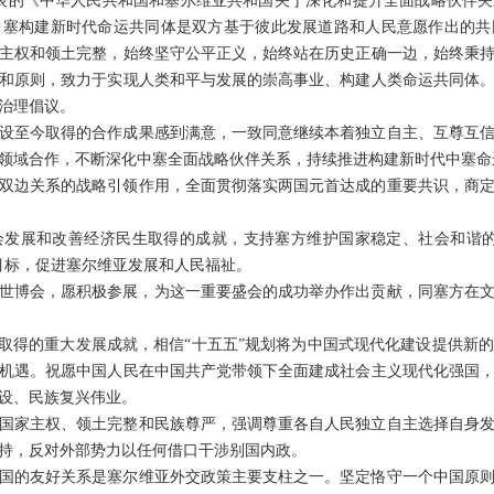
月发表的《中华人民共和国和塞尔维亚共和国关于深化和提升全面战略伙伴
中塞构建新时代命运共同体是双方基于彼此发展道路和人民意愿作出的共
主权和领土完整，始终坚守公平正义，始终站在历史正确一边，始终秉
和原则，致力于实现人类和平与发展的崇高事业、构建人类命运共同体
治理倡议。
设至今取得的合作成果感到满意，一致同意继续本着独立自主、互尊互
领域合作，不断深化中塞全面战略伙伴关系，持续推进构建新时代中塞命
双边关系的战略引领作用，全面贯彻落实两国元首达成的重要共识，商
会发展和改善经济民生取得的成就，支持塞方维护国家稳定、社会和谐的
定目标，促进塞尔维亚发展和人民福祉。
7年世博会，愿积极参展，为这一重要盛会的成功举办作出贡献，同塞方在
期取得的重大发展成就，相信“十五五”规划将为中国式现代化建设提供新
机遇。祝愿中国人民在中国共产党带领下全面建成社会主义现代化强国
设、民族复兴伟业。
国家主权、领土完整和民族尊严，强调尊重各自人民独立自主选择自身
持，反对外部势力以任何借口干涉别国内政。
国的友好关系是塞尔维亚外交政策主要支柱之一。坚定恪守一个中国原