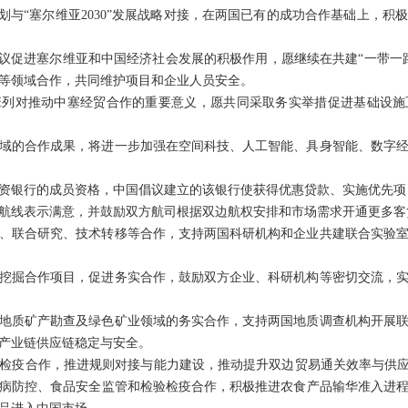
规划与“塞尔维亚2030”发展战略对接，在两国已有的成功合作基础上，
倡议促进塞尔维亚和中国经济社会发展的积极作用，愿继续在共建“一带一
等领域合作，共同维护项目和企业人员安全。
班列对推动中塞经贸合作的重要意义，愿共同采取务实举措促进基础设施
域的合作成果，将进一步加强在空间科技、人工智能、具身智能、数字
资银行的成员资格，中国倡议建立的该银行使获得优惠贷款、实施优先项
航线表示满意，并鼓励双方航司根据双边航权安排和市场需求开通更多客
、联合研究、技术转移等合作，支持两国科研机构和企业共建联合实验
挖掘合作项目，促进务实合作，鼓励双方企业、科研机构等密切交流，
地质矿产勘查及绿色矿业领域的务实合作，支持两国地质调查机构开展
产业链供应链稳定与安全。
检疫合作，推进规则对接与能力建设，推动提升双边贸易通关效率与供应
病防控、食品安全监管和检验检疫合作，积极推进农食产品输华准入进