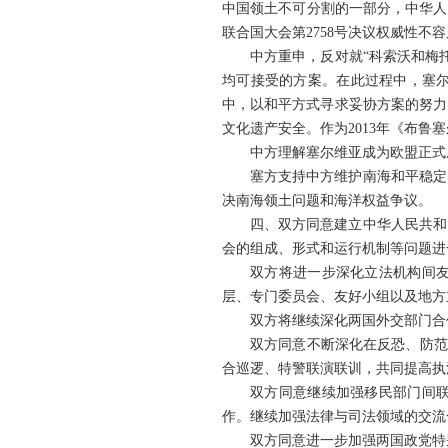
中国领土不可分割的一部分，中华人
联合国大会第2758号决议权威性
中方重申，反对就“科索沃和梅
均可接受的方案。在此过程中，塞
中，以和平方式寻求妥协方案的努力
文化遗产安全。作为2013年《布鲁
中方理解塞尔维亚成为欧盟正式
塞方支持中方维护南海和平稳定
决南海领土问题和海洋权益争议。
四、双方同意建立中华人民共和
会的组成、形式和运行机制等问题进
双方将进一步深化立法机构间
层、专门委员会、友好小组以及地方
双方将继续深化两国外交部门合
双方同意不断深化在反恐、防范
合巡逻、特警联演联训，共同提高执
双方同意继续加强移民部门间
作。继续加强法律与司法领域的交流
双方同意进一步加强两国政党特