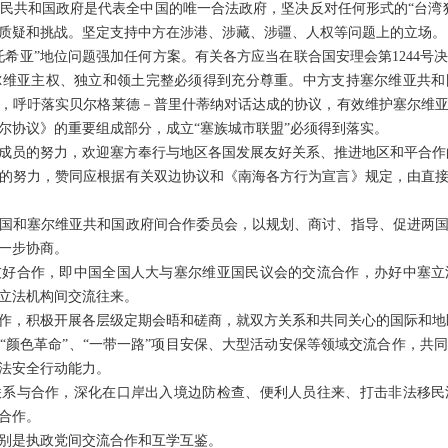
民共和国政府是代表全中国的唯一合法政府，坚决反对任何形式的“台湾
不容质疑和挑战。坚定支持中方在涉港、涉藏、涉疆、人权等问题上的立场。
托希亚”地位问题强加任何方案。有关各方应当在联合国安理会第1244号
尔维亚主权、独立和领土完整必须得到充分尊重。中方支持塞尔维亚共和
，呼吁落实贝尔格莱德－普里什蒂纳对话达成的协议，有效维护塞尔维
塞尔协议》的重要组成部分，成立“塞族城市联盟”必须得到落实。
成员的努力，欢迎塞方奉行与地区各国发展友好关系、推进地区和平合作
的努力，赞同应根据有关双边协议和《南海各方行为宣言》规定，由直
国和塞尔维亚共和国政府间合作委员会，以规划、商讨、指导、促进两
一步协商。
友好合作，即中国全国人大与塞尔维亚国民议会的交流合作，办好中塞立
立法机构间交流往来。
作，积极开展各层级定期会晤和磋商，就双方关系和共同关心的国际和地
“颜色革命”、“一带一路”项目安保、大型活动安保等领域交流合作，共
法安全行动能力。
联系与合作，深化在口岸出入境边防检查、便利人员往来、打击非法移民
合作。
别是执政党间交流合作和互学互鉴。