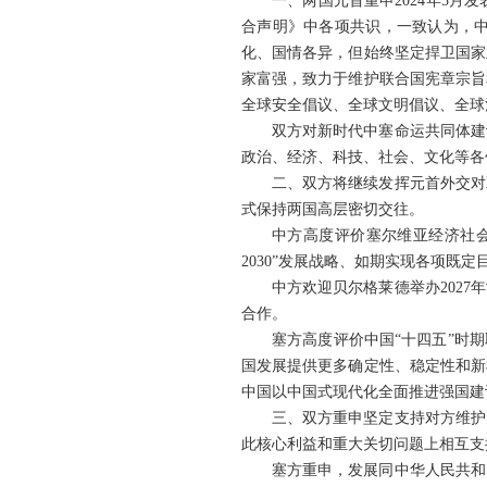
一、两国元首重申2024年5
合声明》中各项共识，一致认为，
化、国情各异，但始终坚定捍卫国家
家富强，致力于维护联合国宪章宗旨
全球安全倡议、全球文明倡议、全球
双方对新时代中塞命运共同体建
政治、经济、科技、社会、文化等各
二、双方将继续发挥元首外交对
式保持两国高层密切交往。
中方高度评价塞尔维亚经济社
2030”发展战略、如期实现各项既
中方欢迎贝尔格莱德举办202
合作。
塞方高度评价中国“十四五”时
国发展提供更多确定性、稳定性和新
中国以中国式现代化全面推进强国建
三、双方重申坚定支持对方维护
此核心利益和重大关切问题上相互支
塞方重申，发展同中华人民共和