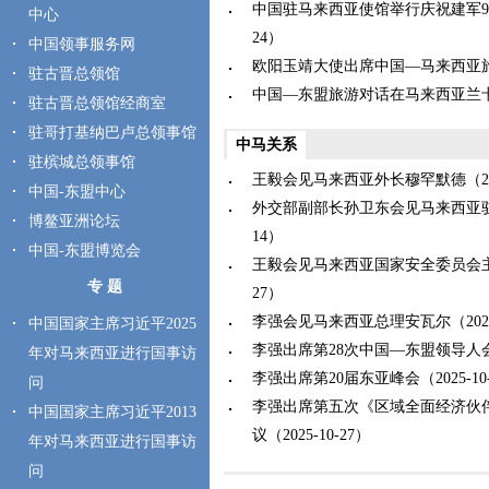
中国驻马来西亚使馆举行庆祝建军99周
中心
24）
中国领事服务网
欧阳玉靖大使出席中国—马来西亚旅游对
驻古晋总领馆
中国—东盟旅游对话在马来西亚兰卡威举
驻古晋总领馆经商室
驻哥打基纳巴卢总领事馆
中马关系
驻槟城总领事馆
王毅会见马来西亚外长穆罕默德（2026
中国-东盟中心
外交部副部长孙卫东会见马来西亚驻华大
博鳌亚洲论坛
14）
中国-东盟博览会
王毅会见马来西亚国家安全委员会主任努
专 题
27）
李强会见马来西亚总理安瓦尔（2025-
中国国家主席习近平2025
李强出席第28次中国—东盟领导人会议（
年对马来西亚进行国事访
李强出席第20届东亚峰会（2025-10-
问
李强出席第五次《区域全面经济伙
中国国家主席习近平2013
议（2025-10-27）
年对马来西亚进行国事访
问