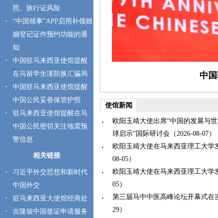
照、旅行证风险
“中国领事”APP启用补领婚
姻登记证件预约功能的通
知
中国驻马来西亚使馆提醒
在马留学生谨防换汇骗局
中国
中国驻马来西亚使馆提醒
中国公民妥善保管护照
使馆新闻
驻马来西亚使馆提醒在马
欧阳玉靖大使出席“中国的发展与
中国公民密切关注地震预
球启示”国际研讨会（2026-08-07）
警信息
欧阳玉靖大使在马来西亚理工大学发表
相关链接
08-05）
欧阳玉靖大使在马来西亚理工大学发表主
习近平外交思想和新时代
05）
中国外交
第三届马中中医高峰论坛开幕式在吉隆坡
驻马来西亚大使馆经商处
29）
吉隆坡中国签证申请服务