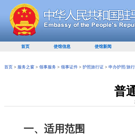
首页
使馆信息
使馆新闻
首页
>
服务之窗
>
领事服务
>
领事证件
>
护照旅行证
>
申办护照/旅
普
一、适用范围