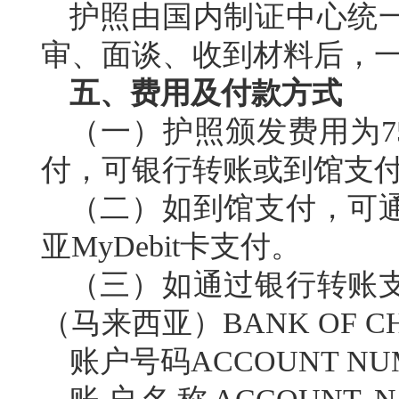
护照由国内制证中心统
审、面谈、收到材料后，
五、费用及付款方式
（一）护照颁发费用为
付
，
可银行转账或到馆支
（二）
如到馆支付，可
亚
MyDebit卡支付。
（
三
）
如通过银行转账
（马来西亚）
BANK OF 
账户号码
ACCOUNT NUM