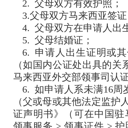
2. 父母双方有效护照
；
3.父母双方
马来西亚签证
4
. 父母双方在申请人
5
. 父母结婚证；
6
. 申请人出生证明或
（
如国内公证处出具的关
马来西亚外交部领事司认
6
. 如申请人系未满16
（父或母或其他法定监护人
证声明书》（可在中国驻马
领事
服
务
>
领事证件
>
护