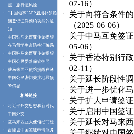
07-16）
照、旅行证风险
关于向符合条件的
“中国领事”APP启用补领婚
姻登记证件预约功能的通
（2025-06-06）
知
关于中马互免签证
中国驻马来西亚使馆提醒
05-06）
在马留学生谨防换汇骗局
中国驻马来西亚使馆提醒
关于香港特别行政
中国公民妥善保管护照
02-11）
驻马来西亚使馆提醒在马
关于延长阶段性调减
中国公民密切关注地震预
警信息
关于进一步优化马来
相关链接
关于扩大申请签证免
习近平外交思想和新时代
关于启用中国签证在
中国外交
关于延长对马来西亚
驻马来西亚大使馆经商处
吉隆坡中国签证申请服务
关于继续对中国签证