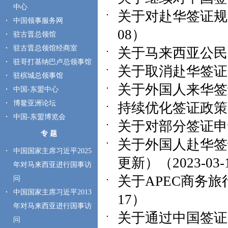
中心
关于对赴华签证规费
中国领事服务网
08）
驻古晋总领馆
驻古晋总领馆经商室
关于马来西亚公民赴
驻哥打基纳巴卢总领事馆
关于取消赴华签证申
驻槟城总领事馆
关于外国人来华签证
中国-东盟中心
博鳌亚洲论坛
持续优化签证政策，
中国-东盟博览会
关于对部分签证申请
专 题
关于外国人赴华签
中国国家主席习近平2025
更新）（2023-03-
年对马来西亚进行国事访
关于APEC商务旅
问
中国国家主席习近平2013
17）
年对马来西亚进行国事访
关于通过中国签证
问