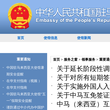
首页
使馆信息
使馆新闻
重要通知
首页
>
服务之窗
>
领事服务
>
重要通
关于延长阶段性调减
中国驻马来西亚大使馆暑
期安全提醒
关于对所有短期签证
在华支付指南（视频 ）
关于实施外国人入境
在华支付指南
关于中马互免签证协
中国驻马来西亚大使馆“五
一”假期安全提醒
中马（来西亚）互免
谨防通过中介代办中国护